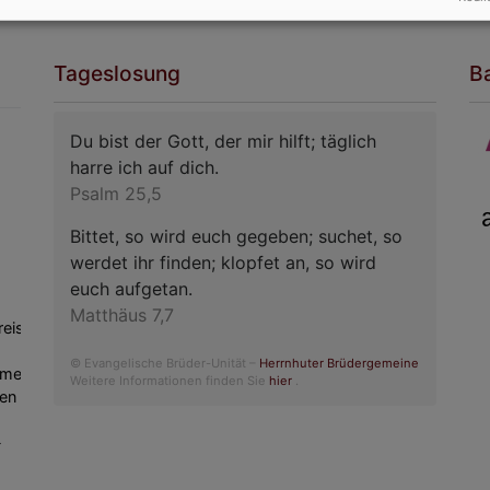
Tageslosung
B
Du bist der Gott, der mir hilft; täglich
Weiter
harre ich auf dich.
Psalm 25,5
Bittet, so wird euch gegeben; suchet, so
werdet ihr finden; klopfet an, so wird
euch aufgetan.
Matthäus 7,7
reis
© Evangelische Brüder-Unität –
Herrnhuter Brüdergemeine
ames
Weitere Informationen finden Sie
hier
.
en
-