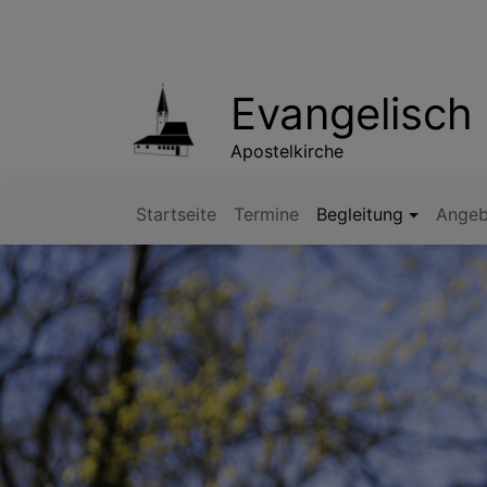
Direkt
zum
Inhalt
Evangelisch 
Apostelkirche
Startseite
Termine
Begleitung
Angeb
Hauptnavigation