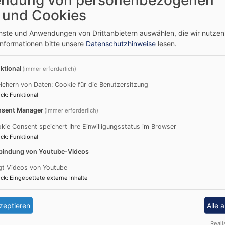
 und Cookies
frühzeitig auf das eigene Sterben und das der nächsten An
enste und Anwendungen von Drittanbietern auswählen, die wir nutze
Informationen bitte unsere
Datenschutzhinweise
lesen.
itung und Kirchenmitgliedschaft sollten nicht zu weit hin
en und regeln. Und wir beraten Sie gerne dabei. Ebenso be
ktional
(immer erforderlich)
ichern von Daten: Cookie für die Benutzersitzung
r Regel über das Beerdigungsinstitut Ihrer Wahl organisie
ck
:
Funktional
sent Manager
(immer erforderlich)
 im Gottesdienst eine Kerze für die Verstorbenen. Ende N
chengemeinde aus dem vergangenen Kirchenjahr.
kie Consent speichert Ihre Einwilligungsstatus im Browser
ck
:
Funktional
bindung von Youtube-Videos
gt Videos von Youtube
ck
:
Eingebettete externe Inhalte
zeptieren
Alle 
Reali