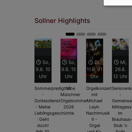
Sollner Highlights
Zurück
So,
So,
Di,
Mi,
9.8. 10
9.8. 15
11.8. 21
26.8.
Uhr
Uhr
Uhr
12 Uhr
Sommerpredigtreihe
13.
Orgelkonzert
Seniorenk
-
Münchner
mit
:
Gottesdienst
Orgelsommer
Michael
Gemeins
- Meine
2026
Leyk:
Mittagess
Lieblingsgeschichte
Nachtmusik
im
: Geht
II -
Brauhaus
doch!
Orgel
Stub`n
(Mk 10,
und KI-
Solln