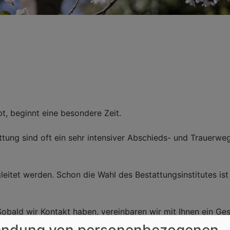
t, beginnt eine besondere Zeit.
tung sind oft ein sehr intensiver Abschieds- und Trauerwe
eitet werden. Schon die Wahl des Bestattungsinstitutes ist 
Sobald wir Kontakt haben, vereinbaren wir mit Ihnen ein Ges
ndung von personenbezogenen