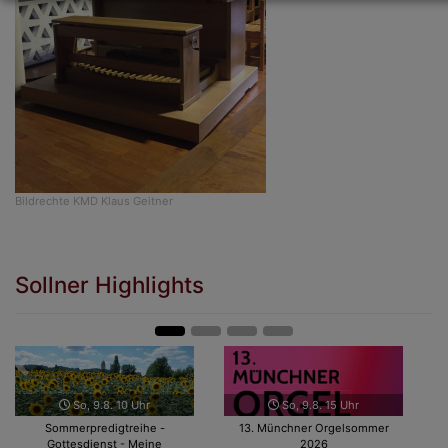
Bildrechte
KMD Klaus Geitner
Sollner Highlights
Zurück
Weit
So, 9.8. 10 Uhr
So, 9.8. 15 Uhr
Sommerpredigtreihe -
13. Münchner Orgelsommer
Gottesdienst - Meine
2026