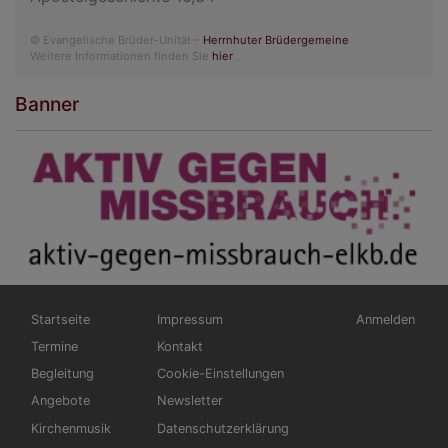
© Evangelische Brüder-Unität –
Herrnhuter Brüdergemeine
Weitere Informationen finden Sie
hier
.
Banner
Hauptnavigation
Fußbereichsmenü
Benutzermen
Startseite
Impressum
Anmelden
Termine
Kontakt
Begleitung
Cookie-Einstellungen
Angebote
Newsletter
Kirchenmusik
Datenschutzerklärung