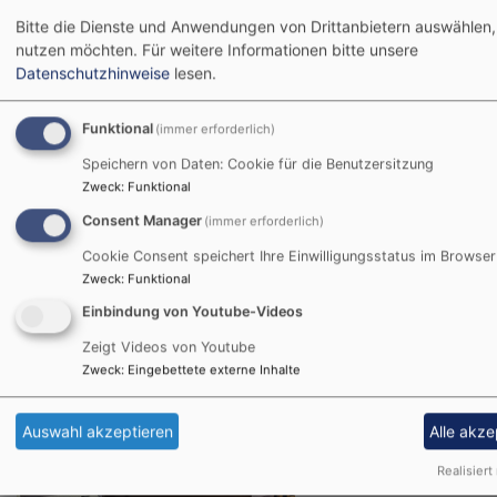
Subbass 16'
Quintbass 10 2/3‘ (2018 neu - Auszug aus
Bitte die Dienste und Anwendungen von Drittanbietern auswählen, 
nutzen möchten.
Für weitere Informationen bitte unsere
Violon 16‘ repetierend)
Datenschutzhinweise
lesen.
Oktavbass 8'
Gemshorn 8'
Funktional
(immer erforderlich)
Choralbaß 4'
Basszink 5 1/3'
Speichern von Daten: Cookie für die Benutzersitzung
Trompete 8‘ (2018 neu)
Zweck
:
Funktional
Fagott 16'
Consent Manager
(immer erforderlich)
Cookie Consent speichert Ihre Einwilligungsstatus im Browser
Koppeln
Zweck
:
Funktional
III-I, II-I, I-II, III-II, III-P, II-P, I-P
Einbindung von Youtube-Videos
Sub. III-III, III-I, III-II
Zeigt Videos von Youtube
Zweck
:
Eingebettete externe Inhalte
Auswahl akzeptieren
Alle akze
Realisiert 