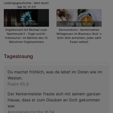
Lieblingsgeschichte : Geht doch!
(Mk 10, 17-27)
Di, 11.8. 21 Uhr
Mi, 26.8. 12 Uhr
Orgelkonzert mit Michael Leyk:
Seniorenkreis : Gemeinsames
Nachtmusik II - Orgel und KI-
Mittagessen im Brauhaus-Stub`n
Videokunst : im Rahmen des 13.
Solln (bite anmelden, jeder zahlt
Münchner Orgelsommers
Essen selbst)
Tageslosung
Du machst fröhlich, was da lebet im Osten wie im
Westen.
Psalm 65,9
Der Kerkermeister freute sich mit seinem ganzen
Hause, dass er zum Glauben an Gott gekommen
war.
Apostelgeschichte 16,34